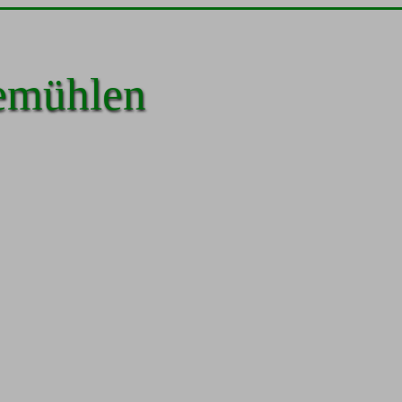
emühlen