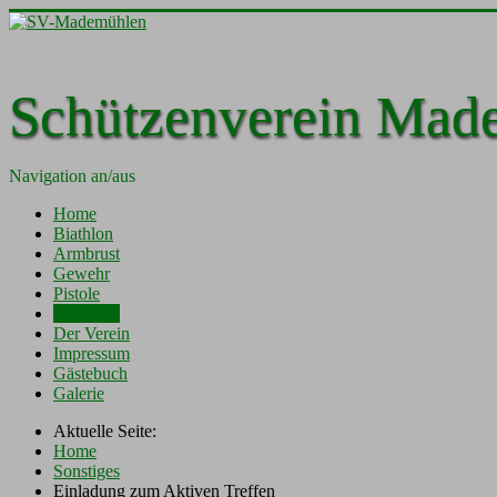
Schützenverein Mad
Navigation an/aus
Home
Biathlon
Armbrust
Gewehr
Pistole
Sonstiges
Der Verein
Impressum
Gästebuch
Galerie
Aktuelle Seite:
Home
Sonstiges
Einladung zum Aktiven Treffen